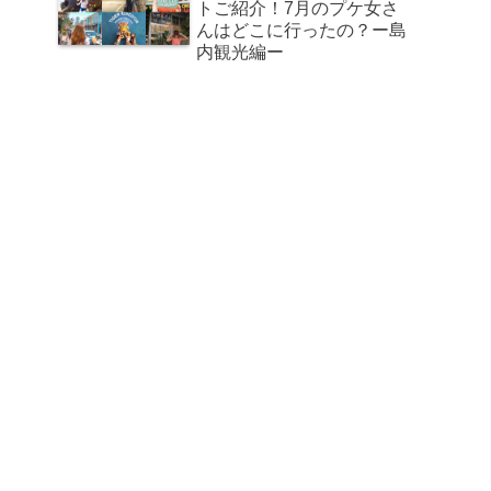
トご紹介！7月のプケ女さ
んはどこに行ったの？ー島
内観光編ー