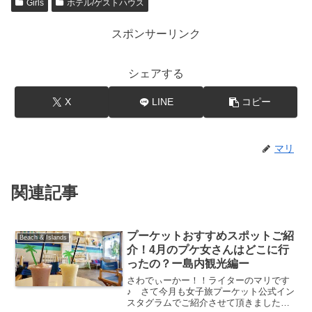
Girls
ホテル/ゲストハウス
スポンサーリンク
シェアする
X
LINE
コピー
マリ
関連記事
プーケットおすすめスポットご紹
Beach & Islands
介！4月のプケ女さんはどこに行
ったの？ー島内観光編ー
さわでぃーかー！！ライターのマリです
♪ さて今月も女子旅プーケット公式イン
スタグラムでご紹介させて頂きましたプ