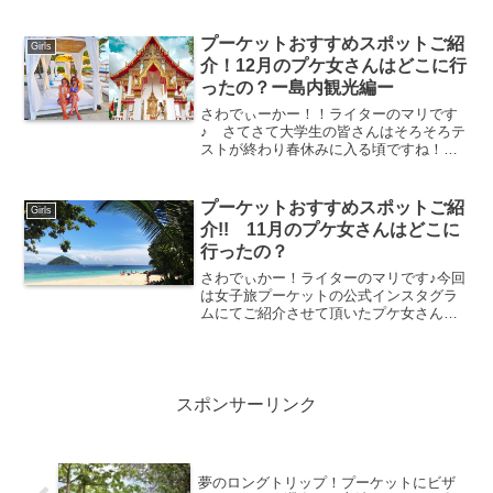
テルまで滞在先は様々。予約サイトを覗
けばばその数の多さに驚き、どう選べば
良いのか分からなくなる事も。今回お勧
プーケットおすすめスポットご紹
Girls
めするのはオーガニックコ...
介！12月のプケ女さんはどこに行
ったの？ー島内観光編ー
さわでぃーかー！！ライターのマリです
♪ さてさて大学生の皆さんはそろそろテ
ストが終わり春休みに入る頃ですね！！
卒業旅行や春休みの旅行でプーケットへ
遊びにいらっしゃる方もいらっしゃるの
ではないでしょうか！！今回は12月のプ
プーケットおすすめスポットご紹
Girls
ケ女さんご紹介第3弾...
介!! 11月のプケ女さんはどこに
行ったの？
さわでぃかー！ライターのマリです♪今回
は女子旅プーケットの公式インスタグラ
ムにてご紹介させて頂いたプケ女さんを
ご紹介させて頂きます！11月にプーケッ
トを旅した皆さんはどんな所を訪れたの
でしょうか！！プーケットのおすすめス
ポットを一挙にチェッ...
スポンサーリンク
夢のロングトリップ！プーケットにビザ