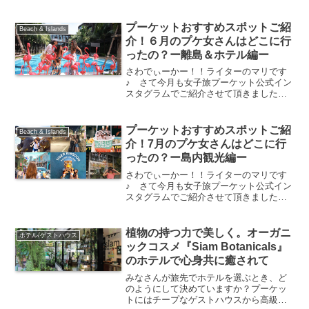
ケ女さんをご紹介いたします♪プーケット
の周辺には魅力的な島がたくさん！！ど
こに行こうか迷ってしまいますね！！ 4
プーケットおすすめスポットご紹
Beach & Islands
月のプケ女さんはど...
介！６月のプケ女さんはどこに行
ったの？ー離島＆ホテル編ー
さわでぃーかー！！ライターのマリです
♪ さて今月も女子旅プーケット公式イン
スタグラムでご紹介させて頂きましたプ
ケ女さんをご紹介いたします♪6月のプケ
女さんはどちらに行かれたのでしょう?
まずは離島編です♪プーケットおすすめス
プーケットおすすめスポットご紹
Beach & Islands
ポット 離島編★...
介！7月のプケ女さんはどこに行
ったの？ー島内観光編ー
さわでぃーかー！！ライターのマリです
♪ さて今月も女子旅プーケット公式イン
スタグラムでご紹介させて頂きましたプ
ケ女さんをご紹介いたします♪プーケット
の周辺には魅力的な島がたくさん！！ど
こに行こうか迷ってしまいますね！！ 7
植物の持つ力で美しく。オーガニ
ホテル/ゲストハウス
月のプケ女さんはど...
ックコスメ『Siam Botanicals』
のホテルで心身共に癒されて
みなさんが旅先でホテルを選ぶとき、ど
のようにして決めていますか？プーケッ
トにはチープなゲストハウスから高級ホ